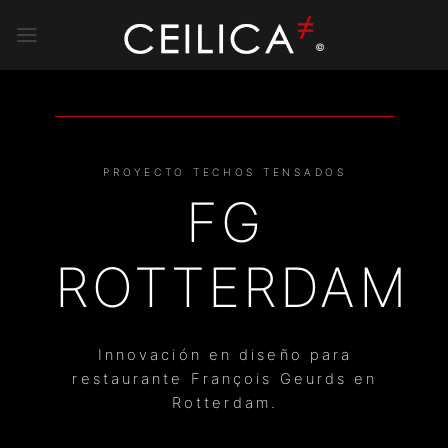
Saltar
al
contenido
PROYECTO TECHOS TENSADOS
FG
ROTTERDAM
Innovación en diseño para
restaurante François Geurds en
Rotterdam.