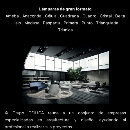
Panel Biofílico (Plantas Preservadas)
Lámparas de gran formato
Ameba
.
Anaconda
.
Célula
.
Cuadrada
.
Cuadro
.
Cristal
.
Delta
.
Halo
.
Medusa
.
Paspartu
.
Primera
.
Punto
.
Triangulada
.
Triunica
© Grupo CEILICA reúne a un conjunto de empresas