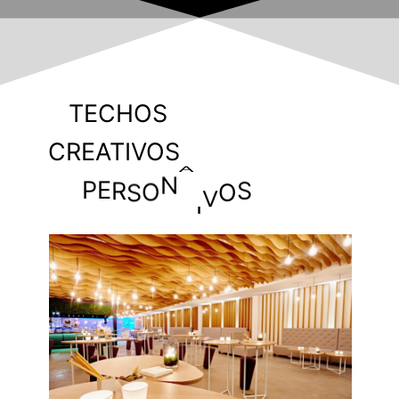
TECHOS
CREATIVOS
O
D
P
E
R
S
O
N
A
L
I
A
Z