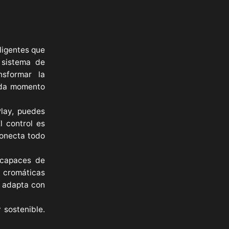
eligentes que
 sistema de
nsformar la
ada momento
Play, puedes
l control es
conecta todo
, capaces de
 cromáticas
e adapta con
 sostenible.