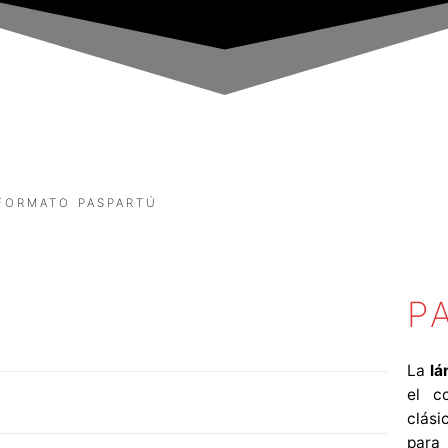
FORMATO PASPARTÚ
P
La
lá
el c
clási
par