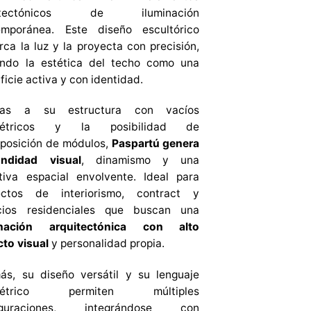
uitectónicos de iluminación
emporánea. Este diseño escultórico
ca la luz y la proyecta con precisión,
ando la estética del techo como una
ficie activa y con identidad.
ias a su estructura con vacíos
métricos y la posibilidad de
posición de módulos,
Paspartú genera
undidad visual
, dinamismo y una
tiva espacial envolvente. Ideal para
ectos de interiorismo, contract y
cios residenciales que buscan una
inación arquitectónica con alto
to visual
y personalidad propia.
ás, su diseño versátil y su lenguaje
métrico permiten múltiples
iguraciones, integrándose con