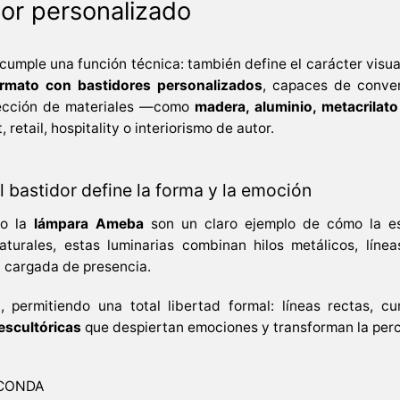
dor personalizado
 cumple una función técnica: también define el carácter visu
ormato con bastidores personalizados
, capaces de conver
lección de materiales —como
madera, aluminio, metacrilato
retail, hospitality o interiorismo de autor.
 bastidor define la forma y la emoción
o la
lámpara Ameba
son un claro ejemplo de cómo la es
turales, estas luminarias combinan hilos metálicos, línea
y cargada de presencia.
permitiendo una total libertad formal: líneas rectas, cur
escultóricas
que despiertan emociones y transforman la perc