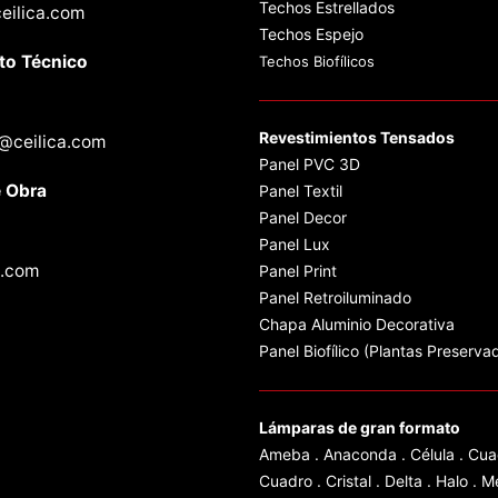
Techos Estrellados
eilica.com
Techos Espejo
to Técnico
Techos Biofílicos
Revestimientos Tensados
a@ceilica.com
Panel PVC 3D
e Obra
Panel Textil
Panel Decor
0
Panel Lux
a.com
Panel Print
Panel Retroiluminado
Chapa Aluminio Decorativa
Panel Biofílico (Plantas Preserva
Lámparas de gran formato
Ameba
.
Anaconda
.
Célula
.
Cua
Cuadro
.
Cristal
.
Delta
.
Halo
.
M