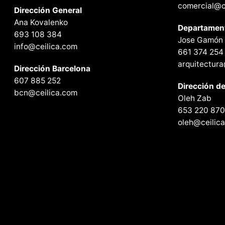
comercial@c
Dirección General
Ana Kovalenko
Departamen
693 108 384
Jose Gamón
info@ceilica.com
661 374 254
arquitectur
Dirección Barcelona
607 885 252
Dirección d
bcn@ceilica.com
Oleh Zab
653 220 87
oleh@ceilic